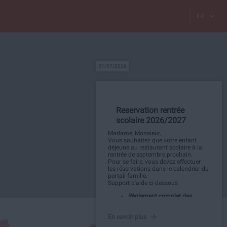
FR
21/07/2026
Reservation rentrée
scolaire 2026/2027
Madame, Monsieur,
Vous souhaitez que votre enfant
déjeune au restaurant scolaire à la
rentrée de septembre prochain.
Pour se faire, vous devez effectuer
les réservations dans le calendrier du
portail famille.
Support d'aide ci-dessous
Règlement complet des
Accueils Périscolaires :
Vous
pouvez consulter
le
En savoir plus
règlement complet des
accueils périscolaires
et
les