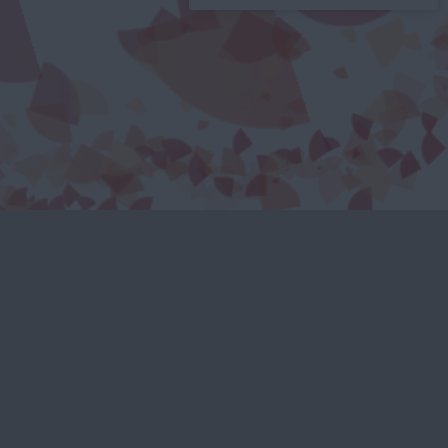
tarifs applicables à ces
activités
.
Supports d'aide aux familles
- Réinitialisation du mot de
passe de votre compte pour le portail
famille :
support d'aide
- Etape 1 : Ajout ou Annulation
du Numéro Allocataire CAF :
support
d'aide
- Etape 2 : Reservations des
jours de restauration scolaire :
support d'aide
Durant l'année scolaire, si votre
enfant est absent et qu'un repas est
réservé, merci d'en informer le service
scolaire périscolaire. En l'absence de
signalement, le repas sera facturé.